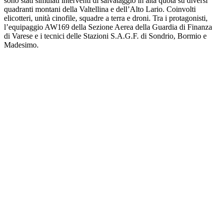
sono stati simulati interventi di salvataggio in alta quota su diversi
quadranti montani della Valtellina e dell’Alto Lario. Coinvolti
elicotteri, unità cinofile, squadre a terra e droni. Tra i protagonisti,
l’equipaggio AW169 della Sezione Aerea della Guardia di Finanza
di Varese e i tecnici delle Stazioni S.A.G.F. di Sondrio, Bormio e
Madesimo.