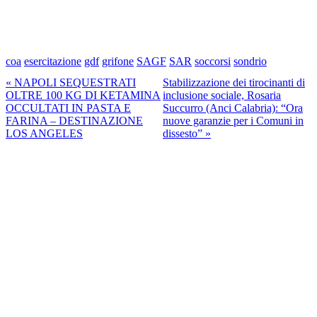
coa
esercitazione
gdf
grifone
SAGF
SAR
soccorsi
sondrio
« NAPOLI SEQUESTRATI
Stabilizzazione dei tirocinanti di
OLTRE 100 KG DI KETAMINA
inclusione sociale, Rosaria
OCCULTATI IN PASTA E
Succurro (Anci Calabria): “Ora
FARINA – DESTINAZIONE
nuove garanzie per i Comuni in
LOS ANGELES
dissesto” »