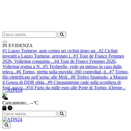
Cerca nel sito
Avvia ricerca
IN EVIDENZA
#1 Lanzo Torinese, auto contro sei ciclisti dopo un...
#2 Ciclisti
investiti a Lanzo Torinese, arrestato i...
#3 Tour de France Femmes
2026, Vollering conquista ...
#4 Tour de France Femmes 2026,
Vollering regina a N...
#5 Trofarello, vede un intruso in casa dalla
teleca...
#6 Torino, stretta sulla movida: 260 controllati, d...
#7 Torino,
filo elettrificato nell’aorta: alle Moli...
#8 Trofeo Spagnolo, a Marassi
il Genoa di DDR sfida...
#9 Cinquantenne cade sulla scogliera di
Sori, socco...
#10 Furto da mille euro alle Porte di Torino: 43enne...
Caricamento...
--°C
Apri ricerca