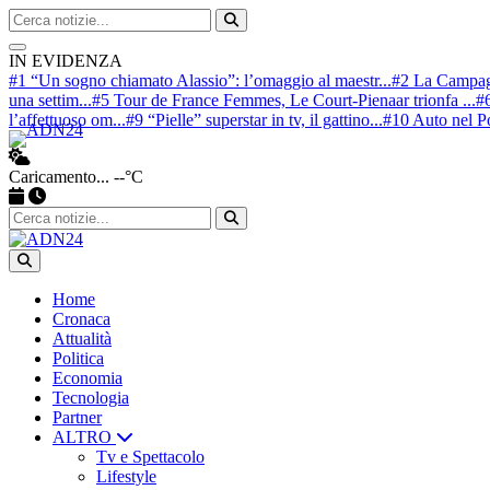
Cerca nel sito
Avvia ricerca
IN EVIDENZA
#1 “Un sogno chiamato Alassio”: l’omaggio al maestr...
#2 La Campagn
una settim...
#5 Tour de France Femmes, Le Court-Pienaar trionfa ...
#6
l’affettuoso om...
#9 “Pielle” superstar in tv, il gattino...
#10 Auto nel Po
Caricamento...
--°C
Apri ricerca
Home
Cronaca
Attualità
Politica
Economia
Tecnologia
Partner
ALTRO
Tv e Spettacolo
Lifestyle