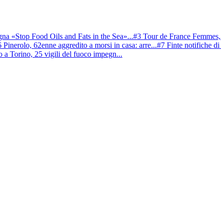
a «Stop Food Oils and Fats in the Sea»...
#3 Tour de France Femmes, V
 Pinerolo, 62enne aggredito a morsi in casa: arre...
#7 Finte notifiche di
 a Torino, 25 vigili del fuoco impegn...