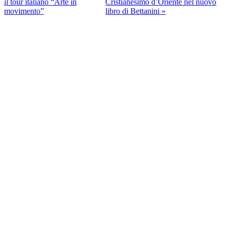
il tour italiano “Arte in
Cristianesimo d’Oriente nel nuovo
movimento”
libro di Bettanini »