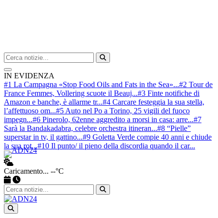
Cerca nel sito
Avvia ricerca
IN EVIDENZA
#1 La Campagna «Stop Food Oils and Fats in the Sea»...
#2 Tour de
France Femmes, Vollering scuote il Beauj...
#3 Finte notifiche di
Amazon e banche, è allarme tr...
#4 Carcare festeggia la sua stella,
l’affettuoso om...
#5 Auto nel Po a Torino, 25 vigili del fuoco
impegn...
#6 Pinerolo, 62enne aggredito a morsi in casa: arre...
#7
Sarà la Bandakadabra, celebre orchestra itineran...
#8 “Pielle”
superstar in tv, il gattino...
#9 Goletta Verde compie 40 anni e chiude
la sua rot...
#10 Il punto/ il pieno della discordia quando il car...
Caricamento...
--°C
Apri ricerca