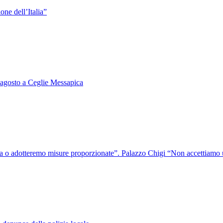
one dell’Italia”
 agosto a Ceglie Messapica
nica o adotteremo misure proporzionate”. Palazzo Chigi “Non accettiamo