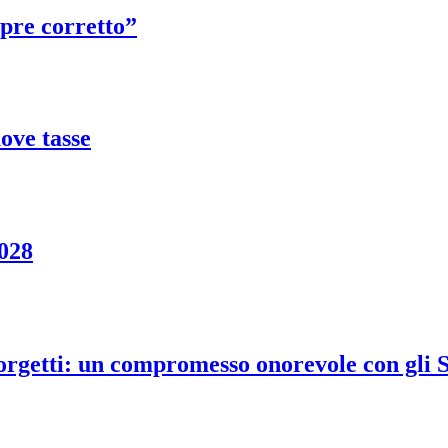
mpre corretto”
ove tasse
2028
rgetti: un compromesso onorevole con gli St