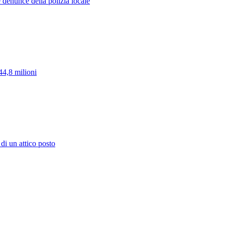
 denunce della polizia locale
44,8 milioni
di un attico posto