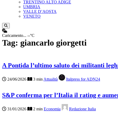
TRENTINO ALTO ADIGE
UMBRIA
VALLE D’AOSTA
VENETO
Apri ricerca
Caricamento...
--°C
Tag:
giancarlo giorgetti
A Pontida l’ultimo saluto dei militanti leghi
24/06/2026
3 min
Attualità
Italpress for ADN24
S&P conferma per l’Italia il rating e aum
31/01/2026
2 min
Economia
Redazione Italia