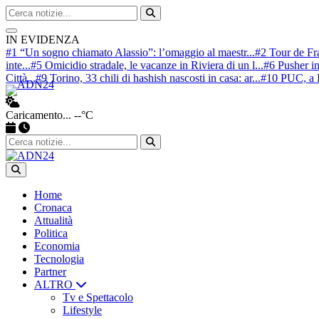
Cerca nel sito
Avvia ricerca
IN EVIDENZA
#1 “Un sogno chiamato Alassio”: l’omaggio al maestr...
#2 Tour de Fr
inte...
#5 Omicidio stradale, le vacanze in Riviera di un l...
#6 Pusher in
Città...
#9 Torino, 33 chili di hashish nascosti in casa: ar...
#10 PUC, a F
Caricamento...
--°C
Apri ricerca
Home
Cronaca
Attualità
Politica
Economia
Tecnologia
Partner
ALTRO
Tv e Spettacolo
Lifestyle