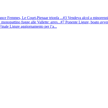
ance Femmes, Le Court-Pienaar trionfa ...
#3 Vendeva alcol a minorenni,
 monopattino fugge alle Vallette: arres...
#7 Ponente Ligure, boato avverti
inale Ligure aggiornamento per l’a...