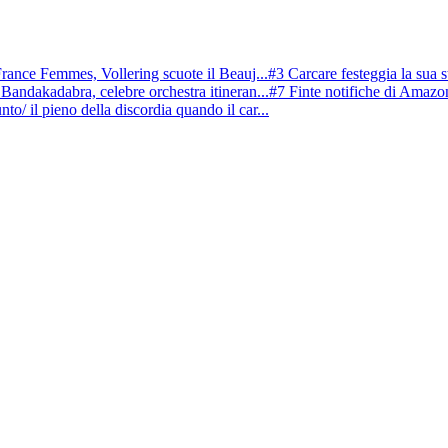
rance Femmes, Vollering scuote il Beauj...
#3 Carcare festeggia la sua st
 Bandakadabra, celebre orchestra itineran...
#7 Finte notifiche di Amazon 
nto/ il pieno della discordia quando il car...