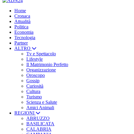
Home
Cronaca
Attualità
Politica
Economia
Tecnologia
Partner
ALTRO
Tv e Spettacolo
Lifestyle
Il Matrimonio Perfetto
Organizzazione
Oroscopo
Gossip
Curiosità
Cultura
Turismo
Scienza e Salute
Amici Animali
REGIONI
ABRUZZO
BASILICATA
CALABRIA