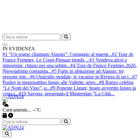
Cerca nel sito
Avvia ricerca
IN EVIDENZA
#1 “Un sogno chiamato Alassio”: l’omaggio al maestr...
#2 Tour de
France Femmes, Le Court-Pienaar trionfa ...
#3 Vendeva alcol a
minorenni, chiuso per una settim...
#4 Tour de France Femmes 2026,
Niewiadoma conquista...
#5 Furto in abitazione ad Alassio: tre
persone inte...
#6 Omicidio stradale, le vacanze in Riviera di un l...
#7
Pusher in monopattino fugge alle Vallette: arres...
#8 Ranzo celebra
“Le Notti del Vino”, u...
#9 Ponente Ligure, boato avvertito lungo la
costa t...
#10 Savona, presentato il Masterplan “La Città...
Caricamento...
--°C
Apri ricerca