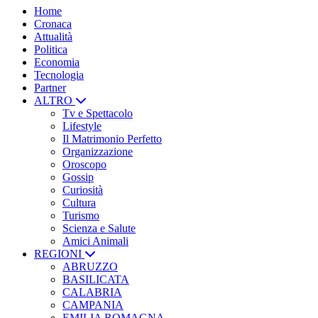
Home
Cronaca
Attualità
Politica
Economia
Tecnologia
Partner
ALTRO
Tv e Spettacolo
Lifestyle
Il Matrimonio Perfetto
Organizzazione
Oroscopo
Gossip
Curiosità
Cultura
Turismo
Scienza e Salute
Amici Animali
REGIONI
ABRUZZO
BASILICATA
CALABRIA
CAMPANIA
EMILIA ROMAGNA