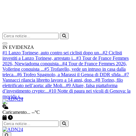
Cerca nel sito
Avvia ricerca
IN EVIDENZA
#1 Lanzo Torinese, auto contro sei ciclisti dopo un...
#2 Ciclisti
investiti a Lanzo Torinese, arrestato i...
#3 Tour de France Femmes
2026, Niewiadoma conquista...
#4 Tour de France Femmes 2026,
Vollering conquista ...
#5 Trofarello, vede un intruso in casa dalla
teleca...
#6 Trofeo Spagnolo, a Marassi il Genoa di DDR sfida...
#7
Vannacci rilancia libretto lavoro a 14 anni, dop...
#8 Torino, filo
elettrificato nell’aorta: alle Moli...
#9 Altare, falsa piattaforma
d’investimento crypto:...
#10 Notte di paura nei vicoli di Genova: la
movida s...
Caricamento...
--°C
Apri ricerca