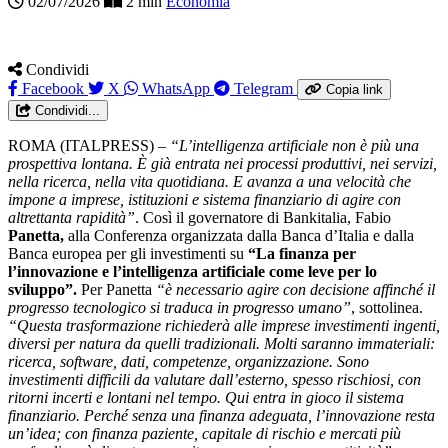
02/07/2026
2 min
Economia
Condividi
Facebook
X
WhatsApp
Telegram
Copia link
Condividi...
ROMA (ITALPRESS) –
“L’intelligenza artificiale non è più una
prospettiva lontana. È già entrata nei processi produttivi, nei servizi,
nella ricerca, nella vita quotidiana. E avanza a una velocità che
impone a imprese, istituzioni e sistema finanziario di agire con
altrettanta rapidità”
. Così il governatore di Bankitalia, Fabio
Panetta,
alla Conferenza organizzata dalla Banca d’Italia e dalla
Banca europea per gli investimenti su
“La finanza per
l’innovazione e l’intelligenza artificiale come leve per lo
sviluppo”.
Per Panetta
“è necessario agire con decisione affinché il
progresso tecnologico si traduca in progresso umano”
, sottolinea.
“Questa trasformazione richiederà alle imprese investimenti ingenti,
diversi per natura da quelli tradizionali. Molti saranno immateriali:
ricerca, software, dati, competenze, organizzazione. Sono
investimenti difficili da valutare dall’esterno, spesso rischiosi, con
ritorni incerti e lontani nel tempo. Qui entra in gioco il sistema
finanziario. Perché senza una finanza adeguata, l’innovazione resta
un’idea; con finanza paziente, capitale di rischio e mercati più