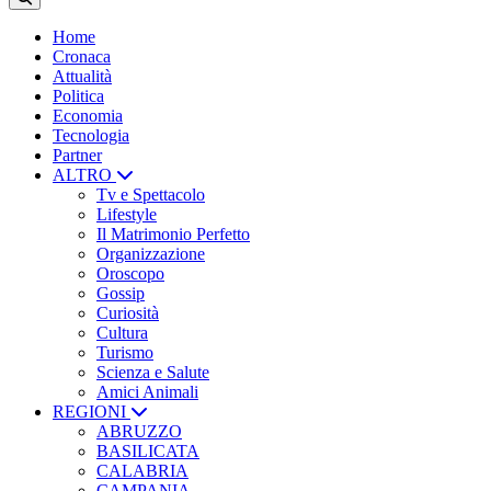
Home
Cronaca
Attualità
Politica
Economia
Tecnologia
Partner
ALTRO
Tv e Spettacolo
Lifestyle
Il Matrimonio Perfetto
Organizzazione
Oroscopo
Gossip
Curiosità
Cultura
Turismo
Scienza e Salute
Amici Animali
REGIONI
ABRUZZO
BASILICATA
CALABRIA
CAMPANIA