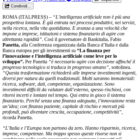
Condividi...
ROMA (ITALPRESS) –
“L’intelligenza artificiale non è più una
prospettiva lontana. È già entrata nei processi produttivi, nei servizi,
nella ricerca, nella vita quotidiana. E avanza a una velocità che
impone a imprese, istituzioni e sistema finanziario di agire con
altrettanta rapidità”
. Così il governatore di Bankitalia, Fabio
Panetta,
alla Conferenza organizzata dalla Banca d’Italia e dalla
Banca europea per gli investimenti su
“La finanza per
l’innovazione e l’intelligenza artificiale come leve per lo
sviluppo”.
Per Panetta
“è necessario agire con decisione affinché il
progresso tecnologico si traduca in progresso umano”
, sottolinea.
“Questa trasformazione richiederà alle imprese investimenti ingenti,
diversi per natura da quelli tradizionali. Molti saranno immateriali:
ricerca, software, dati, competenze, organizzazione. Sono
investimenti difficili da valutare dall’esterno, spesso rischiosi, con
ritorni incerti e lontani nel tempo. Qui entra in gioco il sistema
finanziario. Perché senza una finanza adeguata, l’innovazione resta
un’idea; con finanza paziente, capitale di rischio e mercati più
profondi, può diventare crescita, occupazione, competitività”,
ricorda Panetta.
“L’Italia e l’Europa non partono da zero. Hanno risparmio, ricerca,
imprese, competenze. Ma troppo spesso queste risorse non si