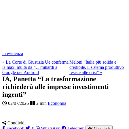
in evidenza
« La Corte di Giustizia Ue conferma
Meloni “Italia più solida e
la maxi multa da 4,1 miliardi a
credibile, il sistema produttivo
Google per Android
resiste alle crisi” »
IA, Panetta “La trasformazione
richiederà alle imprese investimenti
ingenti”
02/07/2026
2 min
Economia
Condividi
Facebook
X
WhatsApp
Telegram
Copia link