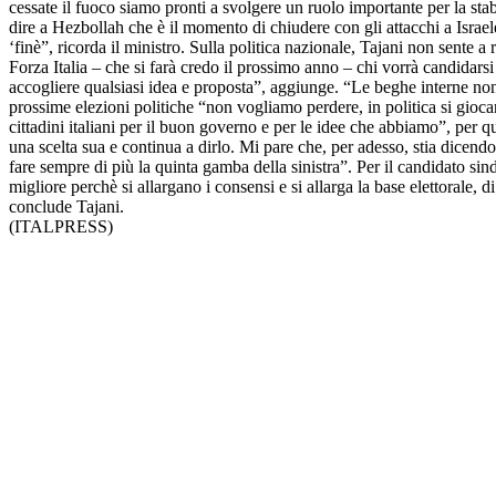
cessate il fuoco siamo pronti a svolgere un ruolo importante per la sta
dire a Hezbollah che è il momento di chiudere con gli attacchi a Israe
‘finè”, ricorda il ministro. Sulla politica nazionale, Tajani non sente a
Forza Italia – che si farà credo il prossimo anno – chi vorrà candidar
accogliere qualsiasi idea e proposta”, aggiunge. “Le beghe interne non m
prossime elezioni politiche “non vogliamo perdere, in politica si gioc
cittadini italiani per il buon governo e per le idee che abbiamo”, per 
una scelta sua e continua a dirlo. Mi pare che, per adesso, stia dicend
fare sempre di più la quinta gamba della sinistra”. Per il candidato sin
migliore perchè si allargano i consensi e si allarga la base elettorale
conclude Tajani.
(ITALPRESS)