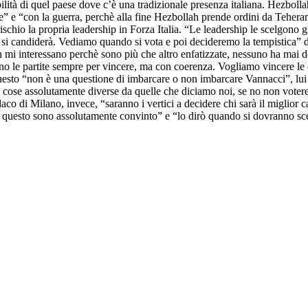
bilità di quel paese dove c’è una tradizionale presenza italiana. Hezboll
le” e “con la guerra, perchè alla fine Hezbollah prende ordini da Tehera
 rischio la propria leadership in Forza Italia. “Le leadership le scelgono 
si si candiderà. Vediamo quando si vota e poi decideremo la tempistica” 
i interessano perchè sono più che altro enfatizzate, nessuno ha mai detto
ano le partite sempre per vincere, ma con coerenza. Vogliamo vincere le
questo “non è una questione di imbarcare o non imbarcare Vannacci”, lui h
o cose assolutamente diverse da quelle che diciamo noi, se no non votereb
daco di Milano, invece, “saranno i vertici a decidere chi sarà il miglior 
, di questo sono assolutamente convinto” e “lo dirò quando si dovranno s