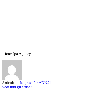
– foto: Ipa Agency –
Articolo di
Italpress for ADN24
Vedi tutti gli articoli