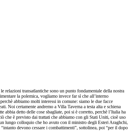
e relazioni transatlantiche sono un punto fondamentale della nostra
mentare la polemica, vogliamo invece far sì che all’interno
niti perchè abbiamo molti interessi in comune: siamo le due facce
leati. Noi certamente andremo a Villa Taverna a testa alta e schiena
 abbia detto delle cose sbagliate, poi si è corretto, perchè l’Italia ha
ciò che è previsto dai trattati che abbiamo con gli Stati Uniti, cioè uso
 un lungo colloquio che ho avuto con il ministro degli Esteri Araghchi,
, “intanto devono cessare i combattimenti”, sottolinea, poi “per il dopo