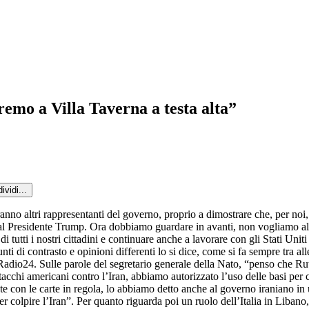
aremo a Villa Taverna a testa alta”
ividi...
altri rappresentanti del governo, proprio a dimostrare che, per noi, l
dal Presidente Trump. Ora dobbiamo guardare in avanti, non vogliamo ali
 di tutti i nostri cittadini e continuare anche a lavorare con gli Stati U
ti di contrasto e opinioni differenti lo si dice, come si fa sempre tra al
Radio24. Sulle parole del segretario generale della Nato, “penso che Rutte
attacchi americani contro l’Iran, abbiamo autorizzato l’uso delle basi per 
te con le carte in regola, lo abbiamo detto anche al governo iraniano in
r colpire l’Iran”. Per quanto riguarda poi un ruolo dell’Italia in Libano