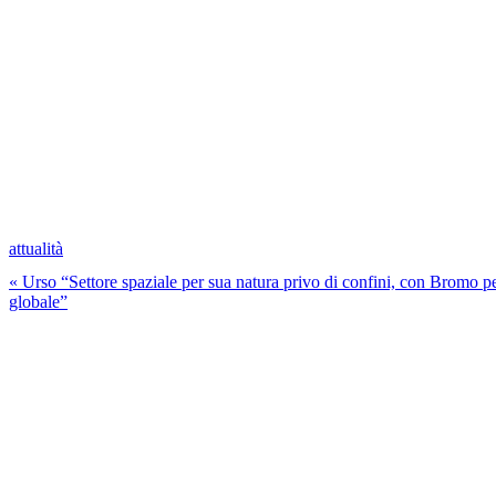
attualità
« Urso “Settore spaziale per sua natura privo di confini, con Bromo pe
globale”