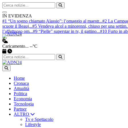
Cerca nel sito
Avvia ricerca
IN EVIDENZA
#1 “Un sogno chiamato Alassio”: l’omaggio al maestr...
#2 La Campagn
scuote il Beauj...
#5 Vendeva alcol a minorenni, chiuso per una settim..
l’affettuoso om...
#9 “Pielle” superstar in tv, il gattino...
#10 Furto in abi
Caricamento...
--°C
Apri ricerca
Home
Cronaca
Attualità
Politica
Economia
Tecnologia
Partner
ALTRO
Tv e Spettacolo
Lifestyle