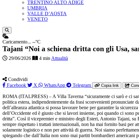
TRENTINO ALTO ADIGE
UMBRIA
VALLE D’AOSTA
VENETO
Apri ricerca
Caricamento...
--°C
Tajani “Noi a schiena dritta con gli Usa, s
29/06/2026
4 min
Attualità
Condividi
Facebook
X
WhatsApp
Telegram
Copia link
Cond
ROMA (ITALPRESS) – A Villa Taverna “sicuramente ci sarò e ci saranno 
politica estera, indipendentemente da frasi sconvenienti pronunciate 
dell’alleanza atlantica si possa lavorare bene per garantire la sicurezza
dell’Occidente ed è giusto che si lavori insieme, poi quando ci sono pun
dritta”. Così il vicepremier e ministro degli Esteri, Antonio Tajani, su 
sempre rispettato i trattati internazionali, non ha mai fornito basi per 
solamente logistico e non per attività di guerra. Noi siamo perfettamen
spiegando che dall’Italia non sono mai partiti bombardieri americani pe