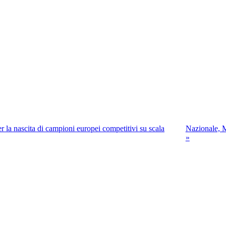
r la nascita di campioni europei competitivi su scala
Nazionale, M
»