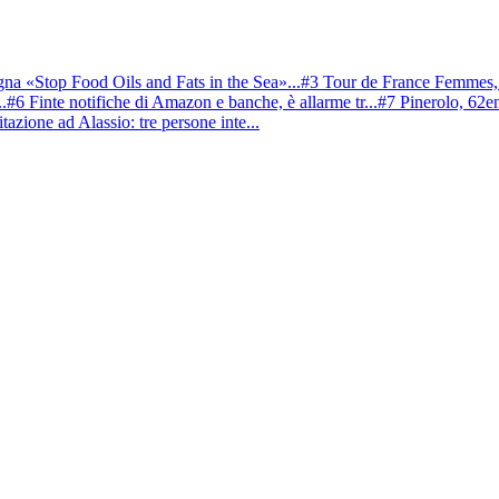
a «Stop Food Oils and Fats in the Sea»...
#3 Tour de France Femmes, L
.
#6 Finte notifiche di Amazon e banche, è allarme tr...
#7 Pinerolo, 62en
tazione ad Alassio: tre persone inte...