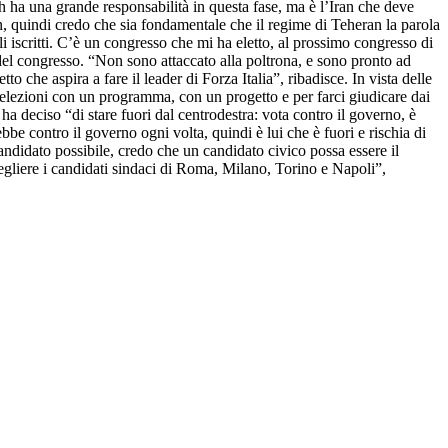
ah ha una grande responsabilità in questa fase, ma è l’Iran che deve
n, quindi credo che sia fondamentale che il regime di Teheran la parola
gli iscritti. C’è un congresso che mi ha eletto, al prossimo congresso di
del congresso. “Non sono attaccato alla poltrona, e sono pronto ad
 che aspira a fare il leader di Forza Italia”, ribadisce. In vista delle
 elezioni con un programma, con un progetto e per farci giudicare dai
a deciso “di stare fuori dal centrodestra: vota contro il governo, è
be contro il governo ogni volta, quindi è lui che è fuori e rischia di
candidato possibile, credo che un candidato civico possa essere il
cegliere i candidati sindaci di Roma, Milano, Torino e Napoli”,