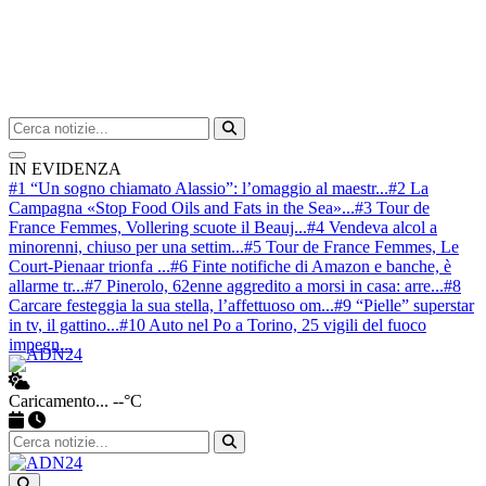
Cerca nel sito
Avvia ricerca
IN EVIDENZA
#1 “Un sogno chiamato Alassio”: l’omaggio al maestr...
#2 La
Campagna «Stop Food Oils and Fats in the Sea»...
#3 Tour de
France Femmes, Vollering scuote il Beauj...
#4 Vendeva alcol a
minorenni, chiuso per una settim...
#5 Tour de France Femmes, Le
Court-Pienaar trionfa ...
#6 Finte notifiche di Amazon e banche, è
allarme tr...
#7 Pinerolo, 62enne aggredito a morsi in casa: arre...
#8
Carcare festeggia la sua stella, l’affettuoso om...
#9 “Pielle” superstar
in tv, il gattino...
#10 Auto nel Po a Torino, 25 vigili del fuoco
impegn...
Caricamento...
--°C
Apri ricerca