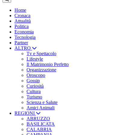
Home
Cronaca
Attualità
Politica
Economia
Tecnologia
Partner
ALTRO
Tv e Spettacolo
Lifestyle
Il Matrimonio Perfetto
Organizzazione
Oroscopo
Gossip
Curiosità
Cultura
Turismo
Scienza e Salute
Amici Animali
REGIONI
ABRUZZO
BASILICATA
CALABRIA
CAMPANIA