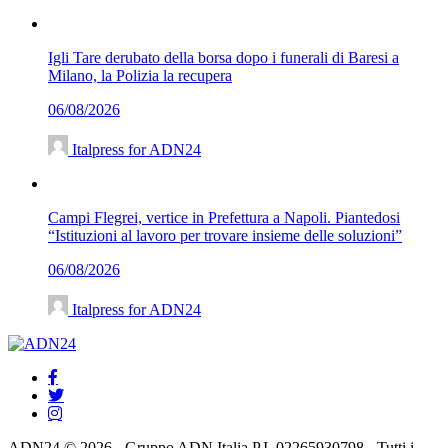
Igli Tare derubato della borsa dopo i funerali di Baresi a
Milano, la Polizia la recupera
06/08/2026
Italpress for ADN24
Campi Flegrei, vertice in Prefettura a Napoli. Piantedosi
“Istituzioni al lavoro per trovare insieme delle soluzioni”
06/08/2026
Italpress for ADN24
ADN24 © 2026 - Gruppo ADN Italia P.I. 02265930798 - Tutti i