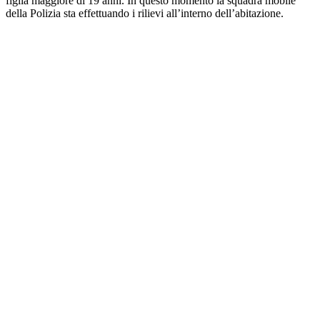
figlia maggiore di 19 anni. In questo momento la squadra mobile
della Polizia sta effettuando i rilievi all’interno dell’abitazione.